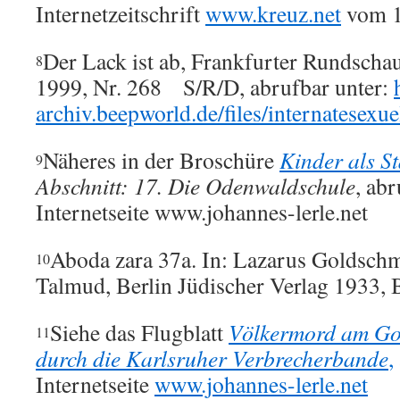
Internetzeitschrift
www.kreuz.net
vom 1
Der Lack ist ab, Frankfurter Rundschau
8
1999, Nr. 268 S/R/D, abrufbar unter:
archiv.beepworld.de/files/internatesex
Näheres in der Broschüre
Kinder als S
9
Abschnitt: 17. Die Odenwaldschule
, abr
Internetseite www.johannes-lerle.net
Aboda zara 37a. In: Lazarus Goldschm
10
Talmud, Berlin Jüdischer Verlag 1933, B
Siehe das Flugblatt
Völkermord am Gott
11
durch die Karlsruher Verbrecherbande
,
Internetseite
www.johannes-lerle.net