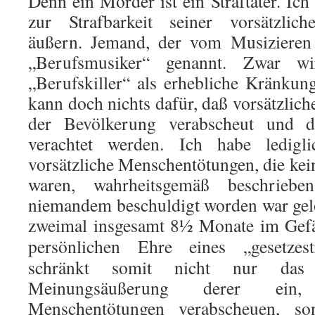
Denn ein Mörder ist ein Straftäter. Ich
zur Strafbarkeit seiner vorsätzlic
äußern. Jemand, der vom Musizieren 
„Berufsmusiker“ genannt. Zwar w
„Berufskiller“ als erhebliche Kränku
kann doch nichts dafür, daß vorsätzlic
der Bevölkerung verabscheut und d
verachtet werden. Ich habe ledigl
vorsätzliche Menschentötungen, die ke
waren, wahrheitsgemäß beschrieb
niemandem beschuldigt worden war gel
zweimal insgesamt 8½ Monate im Gefä
persönlichen Ehre eines „gesetzest
schränkt somit nicht nur das
Meinungsäußerung derer ein, 
Menschentötungen verabscheuen, so