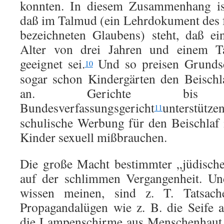
konnten. In diesem Zusammenhang ist
daß im Talmud (ein Lehrdokument des fä
bezeichneten Glaubens) steht, daß e
Alter von drei Jahren und einem T
geeignet sei.
Und so preisen Grunds
10
sogar schon Kindergärten den Beischla
an. Gerichte bi
Bundesverfassungsgericht
unterstütz
11
schulische Werbung für den Beischlaf i
Kinder sexuell mißbrauchen.
Die große Macht bestimmter „jüdische
auf der schlimmen Vergangenheit. Un
wissen meinen, sind z. T. Tatsach
Propagandalügen wie z. B. die Seife
die Lampenschirme aus Menschenhaut 