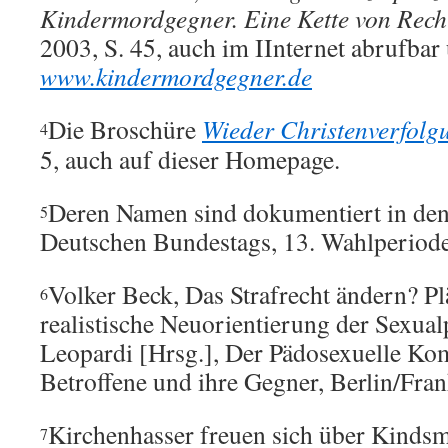
Kindermordgegner. Eine Kette von Rec
2003, S. 45, auch im IInternet abrufbar 
www.kindermordgegner.de
Die Broschüre
Wieder Christenverfolg
4
5, auch auf dieser Homepage.
Deren Namen sind dokumentiert in den
5
Deutschen Bundestags, 13. Wahlperiode
Volker Beck, Das Strafrecht ändern? Pl
6
realistische Neuorientierung der Sexualp
Leopardi [Hrsg.], Der Pädosexuelle Ko
Betroffene und ihre Gegner, Berlin/Fran
Kirchenhasser freuen sich über Kinds
7