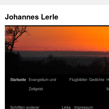
Zum
Inhalt
Johannes Lerle
springen
Startseite
Evangelium und
Flugblätter
Gedichte
H
Zeitgeist
M
Schriften anderer
Links
Impressum