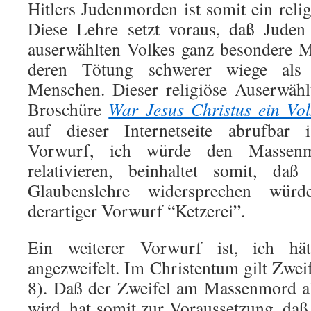
Hitlers Judenmorden ist somit ein rel
Diese Lehre setzt voraus, daß Juden
auserwählten Volkes ganz besondere M
deren Tötung schwerer wiege als
Menschen. Dieser religiöse Auserwählt
Broschüre
War Jesus Christus ein Vol
auf dieser Internetseite abrufbar i
Vorwurf, ich würde den Massen
relativieren, beinhaltet somit, daß
Glaubenslehre widersprechen wür
derartiger Vorwurf “Ketzerei”.
Ein weiterer Vorwurf ist, ich h
angezweifelt. Im Christentum gilt Zweif
8). Daß der Zweifel am Massenmord al
wird, hat somit zur Voraussetzung, d