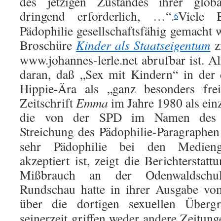
des jetzigen Zustandes ihrer globa
dringend erforderlich, …“.
Viele B
6
Pädophilie gesellschaftsfähig gemacht w
Broschüre
Kinder als Staatseigentum
zi
www.johannes-lerle.net abrufbar ist. A
daran, daß „Sex mit Kindern“ in der
Hippie-Ära als „ganz besonders fre
Zeitschrift
Emma
im Jahre 1980 als ein
die von der SPD im Namen des Fo
Streichung des Pädophilie-Paragraphen
sehr Pädophilie bei den Medieng
akzeptiert ist, zeigt die Berichterstat
Mißbrauch an der Odenwaldschul
Rundschau hatte in ihrer Ausgabe v
über die dortigen sexuellen Übergri
seinerzeit griffen weder andere Zeitun