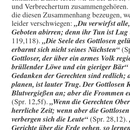
und Verbrechertum zusammengehören. F
die diesen Zusammenhang bezeugen, we
„Du verwirfst alle
leider verschwiegen:
Geboten abirren; denn ihr Tun ist Lug
„Die Seele des Gottlosen ge
119,118).
erbarmt sich nicht seines Nächsten“
(Sp
Gottloser, der über ein armes Volk regier
brüllender Löwe und ein gieriger Bär“
Gedanken der Gerechten sind redlich; 
planen, ist lauter Trug. Der Gottlosen 
Blutvergießen an; aber die Frommen e
„Wenn die Gerechten Ober
(Spr. 12,5f).
herrliche Zeit; wenn aber die Gottlos
verbergen sich die Leute“
(Spr. 28,12).
Gerichte über die Erde gehen, so lerne