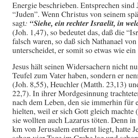
Energie beschrieben. Entsprechen sind 
“Juden”. Wenn Christus von seinem spä
“Siehe, ein rechter Israelit, in we
sagt
:
(Joh. 1,47), so bedeutet das, daß die “I
falsch waren, so daß sich Nathanael vo
unterscheidet, er somit so etwas wie ein
Jesus hält seinen Widersachern nicht nur
Teufel zum Vater haben, sondern er nen
(Joh. 8,55), Heuchler (Matth. 23,13) u
22,7). In ihrer Mordgesinnung trachteten
nach dem Leben, den sie immerhin für e
hielten, weil er sich Gott gleich machte
sie wollten auch Lazarus töten. Denn in
km von Jerusalem entfernt liegt, hatte J
schon vier Tage im Grabe lag und schon