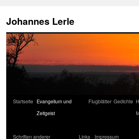
Zum
Inhalt
Johannes Lerle
springen
Startseite
Evangelium und
Flugblätter
Gedichte
H
Zeitgeist
M
Schriften anderer
Links
Impressum