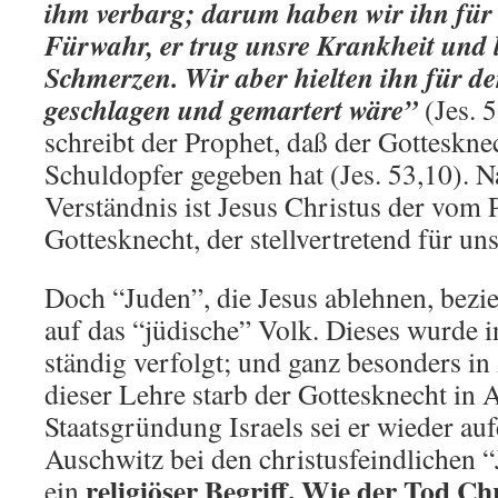
ihm verbarg; darum haben wir ihn für n
Fürwahr, er trug unsre Krankheit und 
Schmerzen. Wir aber hielten ihn für de
geschlagen und gemartert wäre”
(Jes. 
schreibt der Prophet, daß der Gotteskn
Schuldopfer gegeben hat (Jes. 53,10). N
Verständnis ist Jesus Christus der vom
Gottesknecht, der stellvertretend für un
Doch “Juden”, die Jesus ablehnen, bezi
auf das “jüdische” Volk. Dieses wurde i
ständig verfolgt; und ganz besonders i
dieser Lehre starb der Gottesknecht in 
Staatsgründung Israels sei er wieder auf
Auschwitz bei den christusfeindlichen “
religiöser Begriff. Wie der Tod Ch
ein