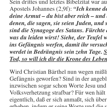
Sein drittes und letztes Bibelzitat war 
“Ich kenne d
Apostels Johannes (2,9f):
deine Armut – du bist aber reich – und
denen, die sagen, sie seien Juden, und 
sind die Synagoge des Satans. Fürchte 
was du leiden wirst! Siehe, der Teufel 
ins Gefängnis werfen, damit ihr versuc
werdet in Bedrängnis sein zehn Tage.
S
Tod, so will ich dir die Krone des Lebe
Wird Christian Bärthel nun wegen mißlie
Gefängnis geworfen? Sind in der angebl
inzwischen sogar schon Worte Jesu und 
Volksverhetzung strafbar? Für wen hält 
eigentlich, daß er sich anmaßt, sich übe
erheben, indem er seine Worte und die s