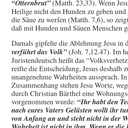
“Otternbrut”
(Matth. 23,33). Wenn Jesu
Heilige nicht den Hunden zu geben und d
die Säue zu werfen (Matth. 7,6), so ze
daß mit Hunden und Säuen Menschen ge
Damals gipfelte die Ablehnung Jesu in
verführt das Volk”
(Joh. 7,12.47). Im h
Juristendeutsch heißt das “Volksverhe
reifte die Entscheidung, Jesus deshalb zu
unangenehme Wahrheiten aussprach. In
Zusammenhang stehen Jesu Worte, wege
durch Christian Bärthel eine Wohnung
“Ihr habt den Te
vorgenommen wurde:
nach eures Vaters Gelüsten wollt ihr tu
von Anfang an und steht nicht in der W
Wahrheit ist nicht in ihm. Wenn er die 