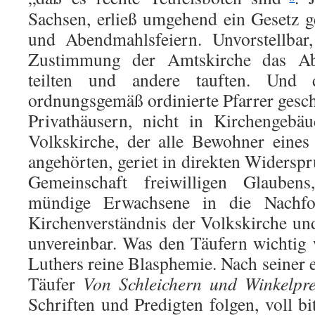
Sachsen, erließ umgehend ein Gesetz 
und Abendmahlsfeiern. Unvorstellba
Zustimmung der Amtskirche das Ab
teilten und andere tauften. Und
ordnungsgemäß or­dinierte Pfarrer gesc
Privathäusern, nicht in Kirchengebä
Volkskirche, der alle Bewohner eine
angehörten, geriet in di­rekten Widerspr
Gemeinschaft freiwilligen Glauben
mündige Erwachsene in die Nachfol
Kirchenverständnis der Volkskirche un
unvereinbar. Was den Täufern wichtig
Luthers rei­ne Blasphemie. Nach seiner e
Täufer
Von Schleichern und Winkelpre
Schriften und Predigten folgen, voll b