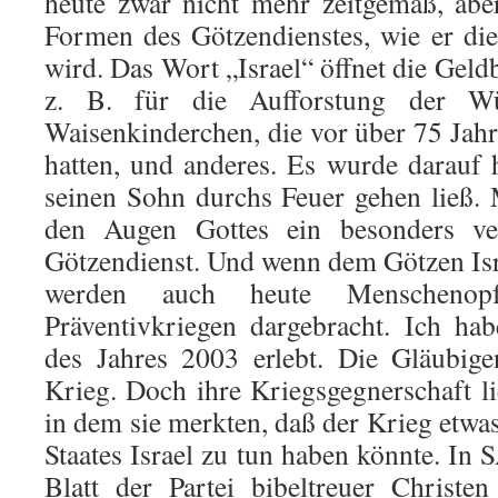
heute zwar nicht mehr zeitgemäß, abe
Formen des Götzendienstes, wie er di
wird. Das Wort „Is­rael“ öffnet die Geld
z. B. für die Aufforstung der W
Waisenkinderchen, die vor über 75 Jahr
hatten, und an­de­res. Es wurde darauf
seinen Sohn durchs Feuer gehen ließ. 
den Augen Gottes ein besonders ver
Göt­zen­dienst. Und wenn dem Götzen Is
werden auch heute Men­schen­
Präventivkriegen dargebracht. Ich ha
des Jahres 2003 erlebt. Die Gläubig
Krieg. Doch ihre Kriegsgegner­schaft 
in dem sie merkten, daß der Krieg etwas
Staa­tes Israel zu tun haben könnte. 
Blatt der Partei bibel­treuer Christe