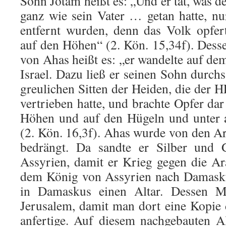
Sohn Jotam heißt es: „Und er tat, was
ganz wie sein Vater … getan hatte, n
entfernt wurden, denn das Volk opfer
auf den Höhen“ (2. Kön. 15,34f). Des
von Ahas heißt es: „er wandelte auf d
Israel. Dazu ließ er seinen Sohn durch
greuli­chen Sitten der Heiden, die der 
vertrieben hatte, und brachte Opfer da
Höhen und auf den Hügeln und unter 
(2. Kön. 16,3f). Ahas wurde von den Ar
bedrängt. Da sandte er Silber und
Assyrien, damit er Krieg gegen die A
dem König von As­syrien nach Damasku
in Damaskus einen Altar. Dessen M
Jerusalem, damit man dort eine Kopie 
anfertige. Auf diesem nachgebauten A