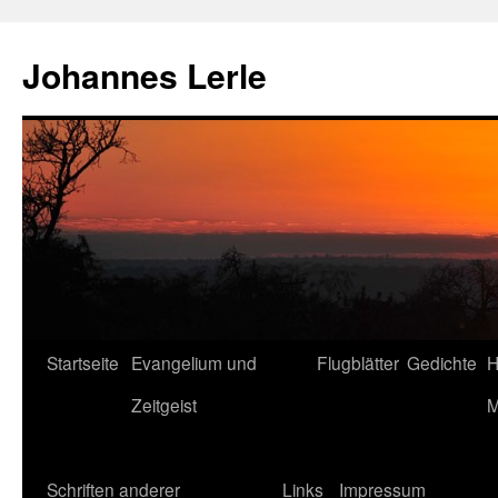
Zum
Inhalt
Johannes Lerle
springen
Startseite
Evangelium und
Flugblätter
Gedichte
H
Zeitgeist
M
Schriften anderer
Links
Impressum