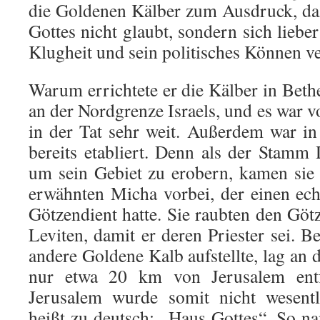
die Goldenen Kälber zum Ausdruck, da
Gottes nicht glaubt, sondern sich liebe
Klugheit und sein politisches Können ve
Warum errichtete er die Kälber in Beth
an der Nordgrenze Is­raels, und es war 
in der Tat sehr weit. Außerdem war in
bereits etabliert. Denn als der Stam
um sein Ge­biet zu erobern, kamen sie
erwähnten Micha vorbei, der einen ech­
Götzendient hatte. Sie raubten den Göt
Le­viten, damit er deren Priester sei. 
andere Goldene Kalb aufstell­te, lag an
nur etwa 20 km von Jerusalem ent
Jerusalem wurde somit nicht wesentl
heißt zu deutsch: „Haus Got­tes“. So n