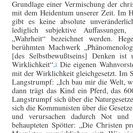
Grundlage einer Vermi­schung der chr
mit dem Heidentum unserer Zeit. Im H
gibt es keine absolute unveränderli
lediglich subjektive Auffassungen
„Wahrheit“ bezeichnet werden. Heg
berühmten Machwerk „Phänomenologie
[des Selbstbewußtseins] Denken ist u
Wirklich­keit“.
Die eigenen Wahnvorst
1
mit der Wirklichkeit gleichgesetzt. Im 
Langstrumpf: „Ich bau mir die Welt, wi
dann trägt das Kind ein Pferd, das 6
Langstrumpf sich über die Naturgesetze
sich die Kommunis­ten über die Geset
und ver­ursachen dadurch Not un
behaupteten Spötter: „Die Christen p