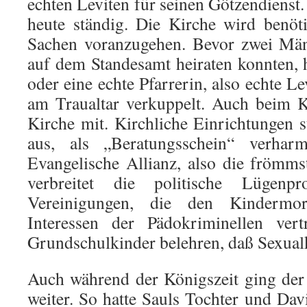
echten Leviten für seinen Götzendienst.
heute ständig. Die Kirche wird benöt
Sachen voranzugehen. Bevor zwei Män
auf dem Standesamt heiraten konn­ten, h
oder eine echte Pfarrerin, also echte Le
am Traualtar verkuppelt. Auch beim K
Kirche mit. Kirchliche Einrich­tungen 
aus, als „Bera­tungsschein“ verha
Evangelische Allianz, also die frömms
verbreitet die politische Lü­genpr
Vereinigungen, die den Kinder­m
Interessen der Pädokriminellen vert
Grundschulkinder belehren, daß Sexualko
Auch während der Königszeit ging der 
weiter. So hatte Sauls Toch­ter und Da