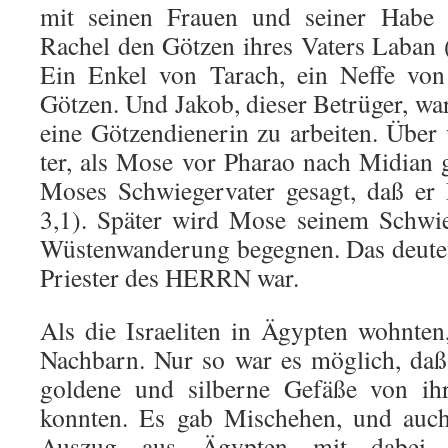
mit seinen Frauen und seiner Habe a
Rachel den Götzen ihres Vaters Laban 
Ein Enkel von Tarach, ein Neffe von
Götzen. Und Jakob, dieser Be­trüger, war
eine Götzendienerin zu arbeiten. Über 
ter, als Mose vor Pharao nach Midian 
Moses Schwiegervater gesagt, daß er 
3,1). Später wird Mose sei­nem Schwi
Wüs­tenwanderung begegnen. Das deutet 
Priester des HERRN war.
Als die Israeliten in Ägypten wohnten,
Nachbarn. Nur so war es möglich, daß
goldene und silberne Gefäße von ihr
konnten. Es gab Mischehen, und auc
Auszug aus Ägypten mit dabei. 