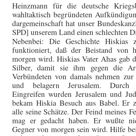
Heinzmann für die deutsche Kriegsb
wahltak­tisch be­gründeten Aufkündigun
dargemeinschaft hat unser Bundes­kanzl
SPD] unserem Land einen schlechten Die
Nebenbei: Die Geschichte Hiskias ze
funktioniert, daß der Bei­stand von
morgen wird. Hiskias Vater Ahas gab 
Silber, da­mit sie ihm gegen die Ar
Verbündeten von damals nehmen zur Z
und belagern Jerusalem. Durch 
Eingreifen wurden Jerusa­lem und Jud
bekam Hiskia Besuch aus Babel. Er ze
alle seine Schätze. Der Feind meines F
mag er gedacht haben. Er wuß­te ni
Gegner von morgen sein wird. Hilfe b