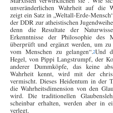
Marxisten verwirkli­chen sie“. Wie s
unveränderlichen Wahr­heit auf die W
zeigt ein Satz in „Weltall-Erde-Mensch“
der DDR zur athe­istischen Jugendweihe
denn die Resultate der Natur­wis­s
Erkenntnisse der Philosophie des 
über­prüft und ergänzt werden, um zu
vom Menschen zu gelangen“.
Und d
2
Hegel, von Pippi Langstrumpf, der K
ande­rer Dummköp­fe, das keine abso
Wahrheit kennt, wird mit der christ
vermischt. Dieses Heidentum in der T
die Wahr­heitsdimension von den Glau
wird. Die traditionellen Glaubensleh
scheinbar erhalten, werden aber in e
verlegt.