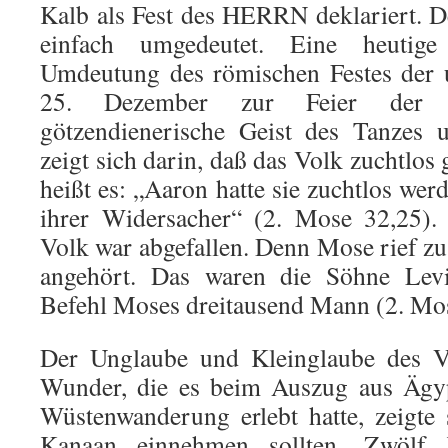
Kalb als Fest des HERRN deklariert. 
einfach umgedeutet. Eine heuti­ge
Umdeutung des römischen Festes der 
25. De­zember zur Feier der 
götzendienerische Geist des Tanzes
zeigt sich darin, daß das Volk zuchtlos
heißt es: „Aaron hatte sie zuchtlos we
ihrer Widersacher“ (2. Mose 32,25).
Volk war abgefallen. Denn Mose rief 
angehört. Das waren die Söhne Levi
Befehl Moses dreitausend Mann (2. Mo
Der Unglaube und Kleinglaube des Vo
Wunder, die es beim Aus­zug aus Ägy
Wüstenwanderung erlebt hatte, zeigte 
Kanaan einnehmen sollten. Zwölf 