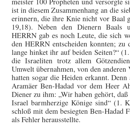
meister 100 Propheten und versorgte si
ist in diesem Zu­sammenhang an die sie
erinnern, die ihre Knie nicht vor Baal g
19,18). Neben den Dienern Baals 
HERRN gab es noch Leute, die sich we
den HERRN entscheiden konnten; zu de
lange hinket ihr auf beiden Seiten?“ (1
die Israeliten trotz allem Götzendie
Umwelt übernahmen, von den ande­ren 
hatten sogar die Heiden erkannt. Denn 
Aramäer Ben-Hadad vor dem Heer Ahab
Diener zu ihm: „Wir haben gehört, daß
Israel barm­herzige Könige sind“ (1.
schloß mit dem besiegten Ben-Hadad Fr
als Fehler heraus­stellte.