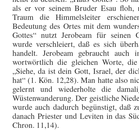
als er vor sei­nem Bruder Esau floh
Traum die Himmelsleiter erschienen
Bedeutung des Ortes mit dem wunde
Gottes“ nutzt Jerobeam für seinen G
wurde verschleiert, daß es sich über
handelt. Jerobeam gebraucht auch i
wortwörtlich die gleichen Worte, di
„Siehe, da ist dein Gott, Israel, der d
hat“ (1. Kön. 12,28). Man hatte also ni
gelernt und wiederholte die damal
Wüstenwanderung. Der geistliche Nied
wurde auch dadurch begünstigt, daß z
danach Priester und Leviten in das Süd
Chron. 11,14).