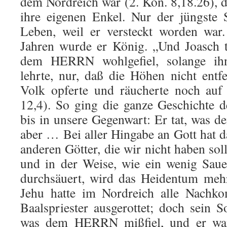
dem Nordreich war (2. Kön. 8,18.26), d
ihre eigenen Enkel. Nur der jüngste
Leben, weil er ver­steckt worden war
Jahren wurde er König. „Und Joasch t
dem HERRN wohlgefiel, solange ihn
lehrte, nur, daß die Hö­hen nicht ent
Volk opferte und räucherte noch auf
12,4). So ging die ganze Geschichte d
bis in unsere Gegen­wart: Er tat, was
aber … Bei aller Hingabe an Gott hat d
anderen Götter, die wir nicht haben sol
und in der Weise, wie ein wenig Saue
durchsäuert, wird das Heidentum meh
Jehu hatte im Nordreich alle Nach
Baalspriester ausgerottet; doch sein S
was dem HERRN mißfiel, und er wan