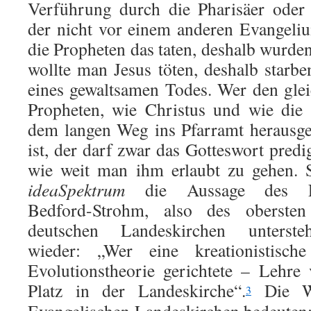
Verführung durch die Pharisäer oder 
der nicht vor einem anderen Evangeli
die Propheten das taten, deshalb wurden 
wollte man Jesus töten, deshalb starbe
eines gewaltsamen Todes. Wer den glei
Propheten, wie Christus und wie die 
dem langen Weg ins Pfarramt herausgef
ist, der darf zwar das Gotteswort predig
wie weit man ihm erlaubt zu gehen. S
ideaSpektrum
die Aussage des EKD
Bedford-Strohm, also des obersten
deutschen Landeskirchen unterste
wieder: „Wer eine kreationistisc
Evolutionstheorie gerichtete – Lehre 
Platz in der Landeskirche“.
Die Wo
3