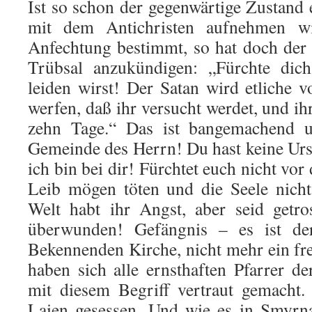
Ist so schon der gegenwärtige Zustand 
mit dem Antichristen aufnehmen wi
Anfechtung bestimmt, so hat doch der
Trübsal anzukündigen: „Fürchte dic
leiden wirst! Der Satan wird etliche 
werfen, daß ihr versucht werdet, und i
zehn Tage.“ Das ist bangemachend un
Gemeinde des Herrn! Du hast keine Ursa
ich bin bei dir! Fürchtet euch nicht vo
Leib mögen töten und die Seele nicht
Welt habt ihr Angst, aber seid getro
überwunden! Gefängnis – es ist der
Bekennenden Kirche, nicht mehr ein f
haben sich alle ernsthaften Pfarrer 
mit diesem Begriff vertraut gemacht
Laien gesessen. Und wie es in Smyrna