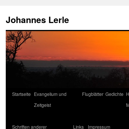
Zum
Inhalt
Johannes Lerle
springen
Startseite
Evangelium und
Flugblätter
Gedichte
H
Zeitgeist
M
Schriften anderer
Links
Impressum