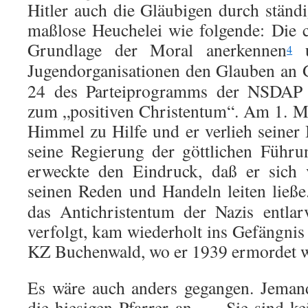
Hitler auch die Gläubigen durch stän
maßlose Heuchelei wie folgende: Die ch
Grundlage der Moral anerkennen
u
4
Jugendorganisationen den Glauben an G
24 des Parteiprogramms der NSDAP 
zum „positiven Christentum“. Am 1. Ma
Himmel zu Hilfe und er verlieh seiner 
seine Regierung der göttlichen Führu
erweckte den Eindruck, daß er sich 
seinen Reden und Handeln leiten ließe
das Antichristentum der Nazis entlar
verfolgt, kam wiederholt ins Gefängnis
KZ Buchenwald, wo er 1939 ermordet 
Es wäre auch anders gegangen. Jemand
die hiesigen Pfarrer an, … Sie sind ke