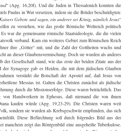
sind
“ (Apg. 16,20f). Und die Juden in Thessalonich konnten die
ls Paulus in Wut versetzen, indem sie die Brüder beschuldigten:
Kaisers Gebote und sagen, ein anderer sei König, nämlich Jesus
“
helfen zu verstehen, wie das große Römische Weltreich politisch
s war die gemeinsame römische Staatsideologie, die die vielen
atsvolk verband. Kam ein weiteres Gebiet zum Römischen Reich
hner ihre „Götter“ mit, und die Zahl der Gottheiten wuchs und
nicht an dieser Glaubensvermischung. Doch sie wurden als anderes
der Gesellschaft stand, wie das erste der beiden Zitate aus der
ld der Synagoge gab es Heiden, die mit dem jüdischen Glauben
nahmen verstärkt die Botschaft der Apostel auf, daß Jesus von
rheißene Messias ist. Galten die Christen zunächst als jüdische
ehmung durch die Missionserfolge. Diese waren beträchtlich. Das
g von Handwerkern in Ephesus, daß niemand die von ihnen
 Diana kaufen würde (Apg. 19,23-29). Die Christen waren weit
 Volk, sondern sie wurden als Krebsgeschwür empfunden, das sich
einfrißt. Diese Befürchtung soll durch folgendes Bild aus der
ei manchem zeigt das Röntgenbild eine ausgeheilte Tuberkulose.