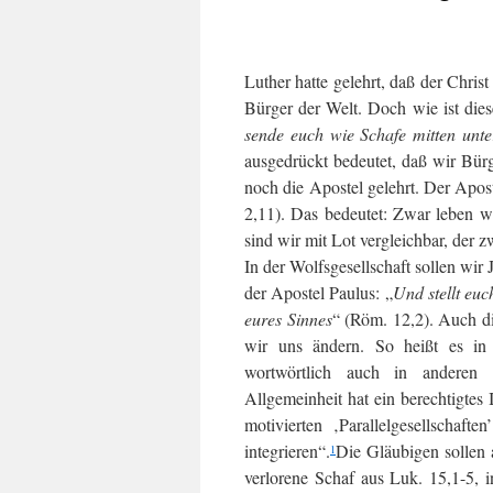
Luther hatte gelehrt, daß der Chris
Bürger der Welt. Doch wie ist dies
sende euch wie Schafe mitten unte
ausgedrückt bedeutet, daß wir Bür
noch die Apostel gelehrt. Der Aposte
2,11). Das bedeutet: Zwar leben w
sind wir mit Lot vergleichbar, der 
In der Wolfsgesellschaft sollen wir
der Apostel Paulus: „
Und stellt euc
eures Sinnes
“ (Röm. 12,2). Auch di
wir uns ändern. So heißt es in 
wortwörtlich auch in anderen G
Allgemeinheit hat ein berechtigtes 
motivierten ‚Parallelgesellschaf
integrieren“.
Die Gläubigen sollen 
1
verlorene Schaf aus Luk. 15,1-5, i