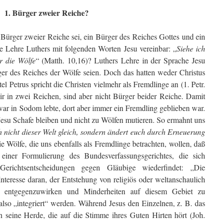
1. Bürger zweier Reiche?
t Bürger zweier Reiche sei, ein Bürger des Reiches Gottes und ein
e Lehre Luthers mit folgenden Worten Jesu vereinbar: „
Siehe ich
r die Wölfe
“ (Matth. 10,16)? Luthers Lehre in der Sprache Jesu
ger des Reiches der Wölfe seien. Doch das hatten weder Christus
l Petrus spricht die Christen vielmehr als Fremdlinge an (1. Petr.
ir in zwei Reichen, sind aber nicht Bürger beider Reiche. Damit
zwar in Sodom lebte, dort aber immer ein Fremdling geblieben war.
 Jesu Schafe bleiben und nicht zu Wölfen mutieren. So ermahnt uns
h nicht dieser Welt gleich, sondern ändert euch durch Erneuerung
e Wölfe, die uns ebenfalls als Fremdlinge betrachten, wollen, daß
einer Formulierung des Bundesverfassungsgerichtes, die sich
erichtsentscheidungen gegen Gläubige wiederfindet: „Die
Interesse daran, der Entstehung von religiös oder weltanschaulich
ten’ entgegenzuwirken und Minderheiten auf diesem Gebiet zu
also „integriert“ werden. Während Jesus den Einzelnen, z. B. das
n seine Herde, die auf die Stimme ihres Guten Hirten hört (Joh.