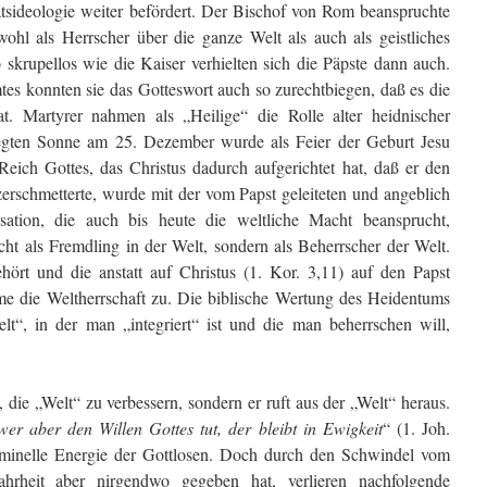
atsideologie weiter befördert. Der Bischof von Rom beanspruchte
wohl als Herrscher über die ganze Welt als auch als geistliches
skrupellos wie die Kaiser verhielten sich die Päpste dann auch.
tes konnten sie das Gotteswort auch so zurechtbiegen, daß es die
t. Martyrer nahmen als „Heilige“ die Rolle alter heidnischer
iegten Sonne am 25. Dezember wurde als Feier der Geburt Jesu
eich Gottes, das Christus dadurch aufgerichtet hat, daß er den
erschmetterte, wurde mit der vom Papst geleiteten und angeblich
sation, die auch bis heute die weltliche Macht beansprucht,
icht als Fremdling in der Welt, sondern als Beherrscher der Welt.
ört und die anstatt auf Christus (1. Kor. 3,11) auf den Papst
me die Weltherrschaft zu. Die biblische Wertung des Heidentums
t“, in der man „integriert“ ist und die man beherrschen will,
 die „Welt“ zu verbessern, sondern er ruft aus der „Welt“ heraus.
wer aber den Willen Gottes tut, der bleibt in Ewigkeit
“ (1. Joh.
riminelle Energie der Gottlosen. Doch durch den Schwindel vom
ahrheit aber nirgendwo gegeben hat, verlieren nachfolgende