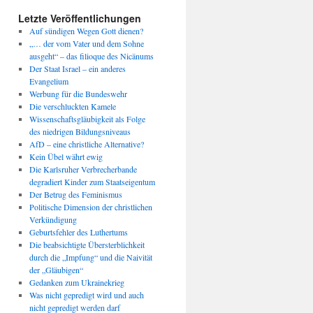
Letzte Veröffentlichungen
Auf sündigen Wegen Gott dienen?
„… der vom Vater und dem Sohne
ausgeht“ – das filioque des Nicänums
Der Staat Israel – ein anderes
Evangelium
Werbung für die Bundeswehr
Die verschluckten Kamele
Wissenschaftsgläubigkeit als Folge
des niedrigen Bildungsniveaus
AfD – eine christliche Alternative?
Kein Übel währt ewig
Die Karlsruher Verbrecherbande
degradiert Kinder zum Staatseigentum
Der Betrug des Feminismus
Politische Dimension der christlichen
Verkündigung
Geburtsfehler des Luthertums
Die beabsichtigte Übersterblichkeit
durch die „Impfung“ und die Naivität
der „Gläubigen“
Gedanken zum Ukrainekrieg
Was nicht gepredigt wird und auch
nicht gepredigt werden darf