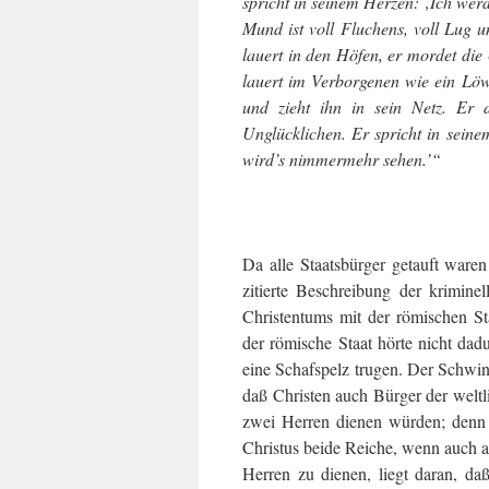
spricht in seinem Herzen: ‚Ich wer
Mund ist voll Fluchens, voll Lug u
lauert in den Höfen, er mordet di
lauert im Verborgenen wie ein Löwe
und zieht ihn in sein Netz. Er d
Unglücklichen. Er spricht in seinem
wird’s nimmermehr sehen.’“
Da alle Staatsbürger getauft ware
zitierte Beschreibung der krimin
Christentums mit der römischen St
der römische Staat hörte nicht dad
eine Schafspelz trugen. Der Schwind
daß Christen auch Bürger der weltl
zwei Herren dienen würden; denn d
Christus beide Reiche, wenn auch 
Herren zu dienen, liegt daran, da