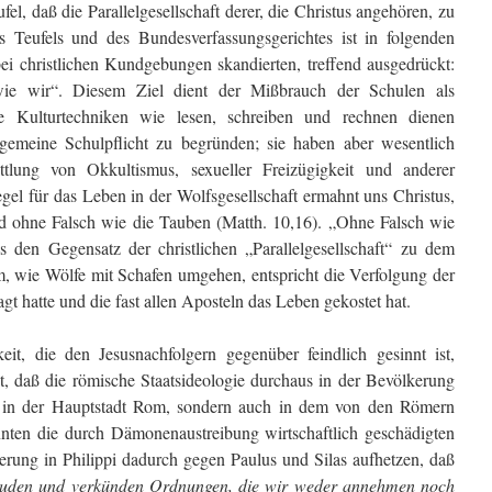
ufel, daß die Parallelgesellschaft derer, die Christus angehören, zu
s Teufels und des Bundesverfassungsgerichtes ist in folgenden
i christlichen Kundgebungen skandierten, treffend ausgedrückt:
e wir“. Diesem Ziel dient der Mißbrauch der Schulen als
Die Kulturtechniken wie lesen, schreiben und rechnen dienen
lgemeine Schulpflicht zu begründen; sie haben aber wesentlich
ittlung von Okkultismus, sexueller Freizügigkeit und anderer
egel für das Leben in der Wolfsgesellschaft ermahnt uns Christus,
d ohne Falsch wie die Tauben (Matth. 10,16). „Ohne Falsch wie
s den Gegensatz der christlichen „Parallelgesellschaft“ zu dem
m, wie Wölfe mit Schafen umgehen, entspricht die Verfolgung der
agt hatte und die fast allen Aposteln das Leben gekostet hat.
it, die den Jesusnachfolgern gegenüber feindlich gesinnt ist,
t, daß die römische Staatsideologie durchaus in der Bevölkerung
r in der Hauptstadt Rom, sondern auch in dem von den Römern
nten die durch Dämonenaustreibung wirtschaftlich geschädigten
rung in Philippi dadurch gegen Paulus und Silas aufhetzen, daß
 Juden und verkünden Ordnungen, die wir weder annehmen noch