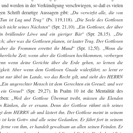
n und werden in der Verkündigung verschwiegen, so daß es vielen
gen Schrift derartige Aussagen gibt: „
Du verwirfst alle, die von
 Tun ist Lug und Trug“
(Ps. 119,118). „
Die Seele des Gottlosen
ich nicht seines Nächsten
“ (Spr. 21,10). „
Ein Gottloser, der über
ein brüllender Löwe und ein gieriger Bär
“ (Spr. 28,15).
„Die
h; aber was die Gottlosen planen, ist lauter Trug. Der Gottlosen
 aber die Frommen errettet ihr Mund
“ (Spr. 12,5f). „
Wenn die
herrliche Zeit; wenn aber die Gottlosen hochkommen, verbergen
nn wenn deine Gerichte über die Erde gehen, so lernen die
gkeit. Aber wenn dem Gottlosen Gnade widerfährt, so lernt er
 tut nur übel im Lande, wo das Recht gilt, und sieht des HERRN
 „
Ein ungerechter Mensch ist dem Gerechten ein Greuel; und wer
 ein Greuel
“ (Spr. 29,27). In Psalm 10 ist die Mentalität des
ieben:
„Weil der Gottlose Übermut treibt, müssen die Elenden
en Ränken, die er ersann. Denn der Gottlose rühmt sich seines
gt dem HERRN ab und lästert ihn. Der Gottlose meint in seinem
 ist kein Gott< sind alle seine Gedanken. Er fährt fort in seinem
ferne von ihm, er handelt gewaltsam an allen seinen Feinden. Er