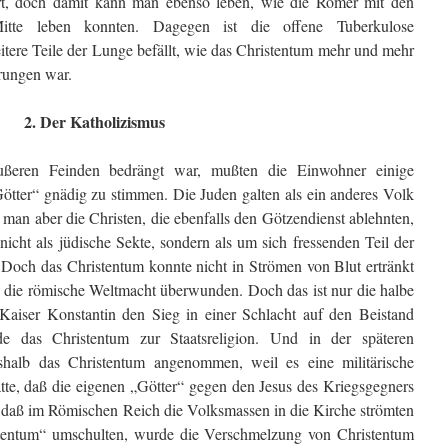
rt, doch damit kann man ebenso leben, wie die Römer mit den
Mitte leben konnten. Dagegen ist die offene Tuberkulose
eitere Teile der Lunge befällt, wie das Christentum mehr und mehr
drungen war.
2. Der Katholizismus
ßeren Feinden bedrängt war, mußten die Einwohner einige
ötter“ gnädig zu stimmen. Die Juden galten als ein anderes Volk
 man aber die Christen, die ebenfalls den Götzendienst ablehnten,
 nicht als jüdische Sekte, sondern als um sich fressenden Teil der
Doch das Christentum konnte nicht in Strömen von Blut ertränkt
e die römische Weltmacht überwunden. Doch das ist nur die halbe
aiser Konstantin den Sieg in einer Schlacht auf den Beistand
rde das Christentum zur Staatsreligion. Und in der späteren
halb das Christentum angenommen, weil es eine militärische
tte, daß die eigenen „Götter“ gegen den Jesus des Kriegsgegners
h daß im Römischen Reich die Volksmassen in die Kirche strömten
istentum“ umschulten, wurde die Verschmelzung von Christentum