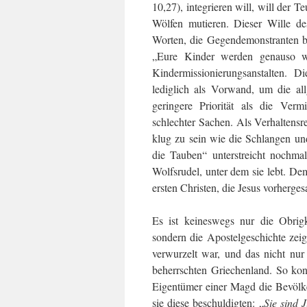
10,27), integrieren will, will der Te
Wölfen mutieren. Dieser Wille de
Worten, die Gegendemonstranten be
„Eure Kinder werden genauso wi
Kindermissionierungsanstalten. 
lediglich als Vorwand, um die al
geringere Priorität als die Verm
schlechter Sachen. Als Verhaltensr
klug zu sein wie die Schlangen un
die Tauben“ unterstreicht nochmal
Wolfsrudel, unter dem sie lebt. De
ersten Christen, die Jesus vorherges
Es ist keineswegs nur die Obrigke
sondern die Apostelgeschichte zeig
verwurzelt war, und das nicht nu
beherrschten Griechenland. So kon
Eigentümer einer Magd die Bevölke
sie diese beschuldigten: „
Sie sind