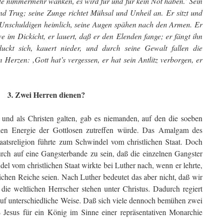
de nimmermehr wanken, es wird für und für kein Not haben.’ Sein
nd Trug; seine Zunge richtet Mühsal und Unheil an. Er sitzt und
e Unschuldigen heimlich, seine Augen spähen nach den Armen. Er
 im Dickicht, er lauert, daß er den Elenden fange; er fängt ihn
uckt sich, kauert nieder, und durch seine Gewalt fallen die
 Herzen: ‚Gott hat’s vergessen, er hat sein Antlitz verborgen, er
3. Zwei Herren dienen?
n und als Christen galten, gab es niemanden, auf den die soeben
ellen Energie der Gottlosen zutreffen würde. Das Amalgam des
aatsreligion führte zum Schwindel vom christlichen Staat. Doch
urch auf eine Gangsterbande zu sein, daß die einzelnen Gangster
el vom christlichen Staat wirkte bei Luther nach, wenn er lehrte,
ichen Reiche seien. Nach Luther bedeutet das aber nicht, daß wir
ie weltlichen Herrscher stehen unter Christus. Dadurch regiert
auf unterschiedliche Weise. Daß sich viele dennoch bemühen zwei
ß Jesus für ein König im Sinne einer repräsentativen Monarchie