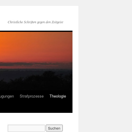
Christliche Schriften gegen den Zeitgeist
ugungen
Strafprozesse
Theologie