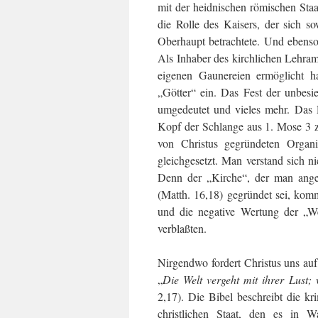
mit der heidnischen römischen Sta
die Rolle des Kaisers, der sich so
Oberhaupt betrachtete. Und ebenso 
Als Inhaber des kirchlichen Lehram
eigenen Gaunereien ermöglicht ha
„Götter“ ein. Das Fest der unbes
umgedeutet und vieles mehr. Das R
Kopf der Schlange aus 1. Mose 3 z
von Christus gegründeten Organi
gleichgesetzt. Man verstand sich n
Denn der „Kirche“, der man angeh
(Matth. 16,18) gegründet sei, kom
und die negative Wertung der „Wel
verblaßten.
Nirgendwo fordert Christus uns auf,
„
Die Welt vergeht mit ihrer Lust; 
2,17). Die Bibel beschreibt die k
christlichen Staat, den es in W