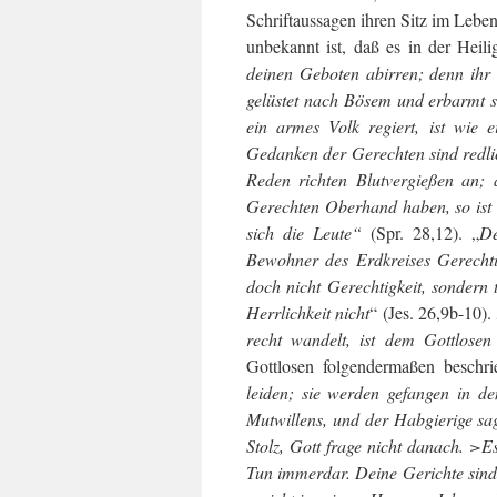
Schriftaussagen ihren Sitz im Lebe
unbekannt ist, daß es in der Heili
deinen Geboten abirren; denn ihr
gelüstet nach Bösem und erbarmt s
ein armes Volk regiert, ist wie 
Gedanken der Gerechten sind redlic
Reden richten Blutvergießen an;
Gerechten Oberhand haben, so ist 
sich die Leute“
(Spr. 28,12). „
De
Bewohner des Erdkreises Gerechti
doch nicht Gerechtigkeit, sondern
Herrlichkeit nicht
“ (Jes. 26,9b-10).
recht wandelt, ist dem Gottlosen
Gottlosen folgendermaßen beschr
leiden; sie werden gefangen in d
Mutwillens, und der Habgierige sa
Stolz, Gott frage nicht danach. >Es
Tun immerdar. Deine Gerichte sind 