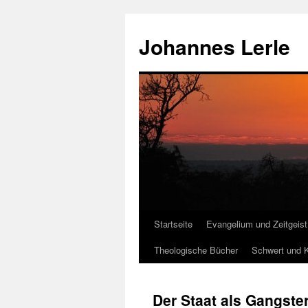
Zum
Inhalt
Johannes Lerle
springen
Startseite
Evangelium und Zeitgeist
Theologische Bücher
Schwert und K
Der Staat als Gangst