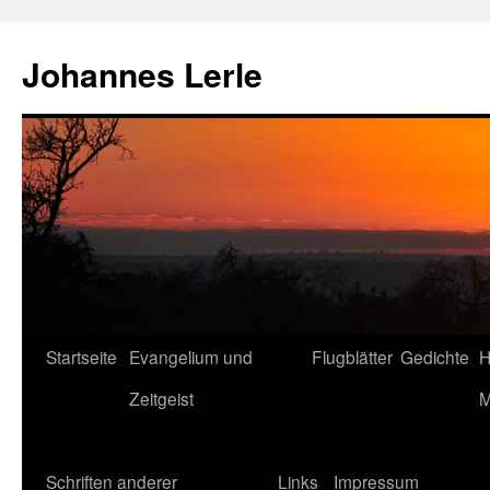
Zum
Inhalt
Johannes Lerle
springen
Startseite
Evangelium und
Flugblätter
Gedichte
H
Zeitgeist
M
Schriften anderer
Links
Impressum