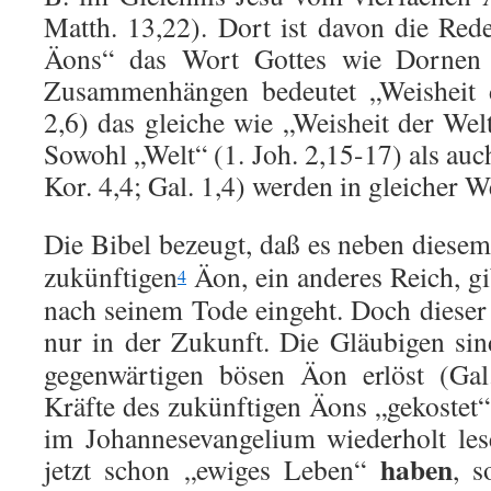
Matth. 13,22). Dort ist davon die Red
Äons“ das Wort Gottes wie Dornen e
Zusammenhängen bedeutet „Weisheit d
2,6) das gleiche wie „Weisheit der Welt
Sowohl „Welt“ (1. Joh. 2,15-17) als au
Kor. 4,4; Gal. 1,4) werden in gleicher W
Die Bibel bezeugt, daß es neben diese
zukünftigen
Äon, ein anderes Reich, gi
4
nach seinem Tode eingeht. Doch dieser 
nur in der Zukunft.
Die Gläubigen sin
gegenwärtigen bösen Äon erlöst (Gal
Kräfte des zukünftigen Äons „gekostet“
im Johannesevangelium wiederholt les
haben
jetzt schon „ewiges Leben“
, s