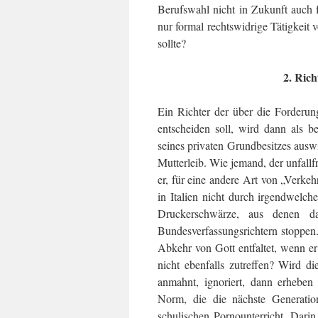
Berufswahl nicht in Zukunft auch 
nur formal rechtswidrige Tätigkeit
sollte?
2. Rich
Ein Richter der über die Forderun
entscheiden soll, wird dann als b
seines privaten Grundbesitzes aus
Mutterleib. Wie jemand, der unfallfr
er, für eine andere Art von „Verkeh
in Italien nicht durch irgendwelch
Druckerschwärze, aus denen da
Bundesverfassungsrichtern stop­pen
Abkehr von Gott entfal­tet, wenn er
nicht ebenfalls zutreffen? Wird d
anmahnt, ignoriert, dann erheben 
Norm, die die nächste Generatio
schulischen Pornounterricht. Darin