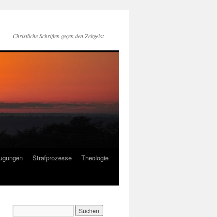
Christliche Schriften gegen den Zeitgeist
ugungen
Strafprozesse
Theologie