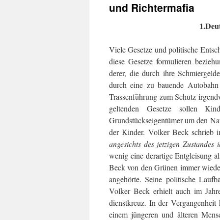
und Richtermafia
1.D
eu
Viele Gesetze und politische Entsch
diese Gesetze formulieren beziehu
derer, die durch ihre Schmiergelde
durch eine zu bauende Autobahn i
Trassenführung zum Schutz irgendw
geltenden Gesetze sollen Kin
Grundstückseigentümer um den Natu
der Kinder. Volker Beck schrieb 
angesichts des jetzigen Zustandes 
wenig eine derartige Entgleisung a
Beck von den Grünen im­mer wieder
angehörte. Seine politische Lauf
Volker Beck erhielt auch im Jahr
dienst­kreuz. In der Vergangenheit
einem jüngeren und älteren Mensch