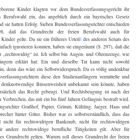
eborene Kinder klagten vor dem Bundesverfassungs­gericht ihr
n Berufswahl ein, das angeblich durch ein bayri­sches Gesetz
d sie hatten Erfolg. Sieben Bundesverfas­sungsrichter entschieden
98, daß das Grundrecht der freien Be­rufswahl auch für
inder gelte. Da sie ein frühe­res Ur­teil
des anderen Senats des
3
infach ignorieren konnten, haben sie eingeräumt (S. 297), daß die
er „rechtswid­rig“ ist. Ich selbst bin Augen- und Ohrenzeuge, wie
än­gern er­klärt hat: Ein und dieselbe Tat kann nicht sowohl
sein, denn das wäre ein Selbstwiderspruch. Da es völlig undenkbar
ver­fassungsrichtern diese den Studienanfängern vermittelte und
olut denknotwendige Binsenweisheit unbekannt sein könnte, haben
vorsätzlich das Recht gebeugt. Und Rechtsbeugung ist nach der
n Verbrechen, das mit ein bis fünf Jahren Gefängnis bestraft wird.
ngsrichter Graßhof, Pa­pier, Grimm, Kühling, Jaeger, Haas und
echer hinter Gitter. Bisher war es selbstverständlich, dass das
 nicht für rechtswidrigen Bankraub, nicht für rechts­widrigen
 andere rechtswidrige berufliche Tätigkeiten gilt. Aber für
eses Grundrecht gelten. Warum soll dieses Grund­recht der freien