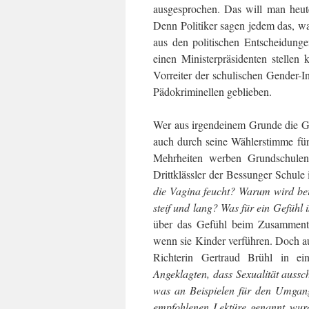
ausgesprochen. Das will man heute
Denn Politiker sagen jedem das, w
aus den politischen Entscheidung
einen Ministerpräsidenten stelle
Vorreiter der schulischen Gender-In
Pädokriminellen geblieben.
Wer aus irgendeinem Grunde die Gr
auch durch seine Wählerstimme f
Mehrheiten werben Grundschulen 
Drittklässler der Bessunger Schule
die Va­gina feucht? Warum wird bei
steif und lang? Was für ein Gefühl 
über das Gefühl beim Zusammentr
wenn sie Kinder verführen. Doch au
Richterin Gertraud Brühl in ein
Angeklagten, dass Se­xualität aussc
was an Beispielen für den Umgang
empfohlenen Lek­türe ge­nannt wur