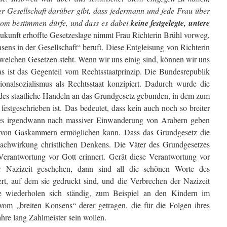
 der Gesellschaft darüber gibt, dass jedermann und jede Frau über
tonom bestimmen dürfe, und dass es dabei
keine festgelegte, untere
ukunft erhoffte Gesetzeslage nimmt Frau Richterin Brühl vorweg,
sens in der Gesellschaft“ beruft. Diese Ent­gleisung von Richterin
dwelchen Gesetzen steht. Wenn wir uns einig sind, können wir uns
s ist das Gegenteil vom Rechtsstaatprinzip. Die Bundesrepublik
nalsozialismus als Rechtsstaat konzipiert. Dadurch wurde die
edes staatliche Handeln an das Grundgesetz gebunden, in dem zum
est­geschrieben ist. Das bedeutet, dass kein auch noch so breiter
 es irgendwann nach massiver Einwanderung von Arabern geben
 von Gaskammern ermöglichen kann. Dass das Grundgesetz die
 Nachwirkung christlichen Denkens. Die Väter des Grundgesetzes
Verantwortung vor Gott erinnert. Gerät diese Verantwortung vor
 Nazizeit geschehen, dann sind all die schönen Worte des
rt, auf dem sie gedruckt sind, und die Verbrechen der Na­zizeit
e wiederholen sich ständig, zum Beispiel an den Kin­dern im
om „breiten Konsens“ derer getragen, die für die Folgen ihres
ahre lang Zahlmeister sein wollen.