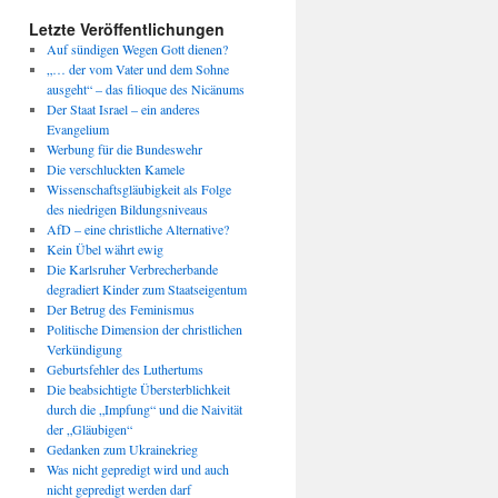
Letzte Veröffentlichungen
Auf sündigen Wegen Gott dienen?
„… der vom Vater und dem Sohne
ausgeht“ – das filioque des Nicänums
Der Staat Israel – ein anderes
Evangelium
Werbung für die Bundeswehr
Die verschluckten Kamele
Wissenschaftsgläubigkeit als Folge
des niedrigen Bildungsniveaus
AfD – eine christliche Alternative?
Kein Übel währt ewig
Die Karlsruher Verbrecherbande
degradiert Kinder zum Staatseigentum
Der Betrug des Feminismus
Politische Dimension der christlichen
Verkündigung
Geburtsfehler des Luthertums
Die beabsichtigte Übersterblichkeit
durch die „Impfung“ und die Naivität
der „Gläubigen“
Gedanken zum Ukrainekrieg
Was nicht gepredigt wird und auch
nicht gepredigt werden darf