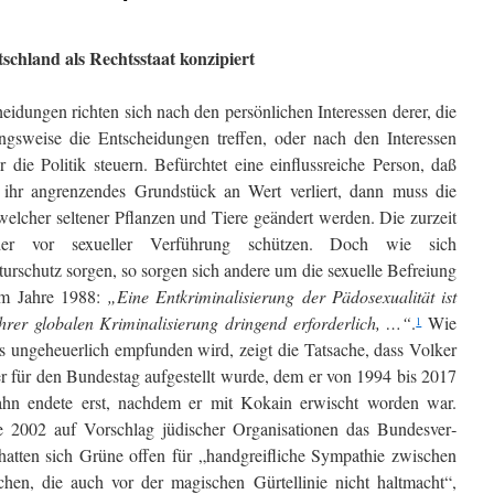
tschland als Rechtsstaat konzipiert
eidungen richten sich nach den persönlichen Inte­ressen derer, die
ngsweise die Entscheidungen treffen, oder nach den Interessen
r die Politik steuern. Befürchtet eine einflussreiche Person, daß
hr angrenzendes Grund­stück an Wert verliert, dann muss die
elcher seltener Pflanzen und Tiere geändert werden. Die zurzeit
der vor sexuel­ler Verführung schützen. Doch wie sich
rschutz sorgen, so sorgen sich andere um die sexuelle Befreiung
im Jahre 1988:
„Eine Entkriminalisierung der Pädo­sexualität ist
ihrer globalen Kriminalisierung dringend erfor­derlich, …“
.
Wie
1
ls ungeheuerlich empfunden wird, zeigt die Tatsache, dass Volker
 für den Bundestag aufgestellt wurde, dem er von 1994 bis 2017
bahn endete erst, nachdem er mit Kokain erwischt worden war.
e 2002 auf Vorschlag jüdischer Organisationen das Bundesver­
 hatten sich Grüne offen für „handgreifliche Sympathie zwischen
en, die auch vor der magi­schen Gürtellinie nicht halt­macht“,