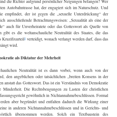
sind die Richter aufgrund persönlicher Neigungen befangen? Wer
nten Autobahntrasse hat, der engagiert sich im Naturschutz. Und
 empfindet, der ist gegen die „sexuelle Unterdrückung“ der
ich ausschließende Betrachtungsweisen: „Sexualität als eine der
e“ auch für Unverheiratete oder das Gotteswort als Quelle von
gibt es die weltanschauliche Neutralität des Staates, die das
 Kruzifixurteil
verteidigt, wonach ver­langt werden darf, dass das
5
hängt wird.
okratie als Diktatur der Mehrheit
chaulichen Neutralität ist es dann vorbei, wenn auch von der
ird, den angeblichen oder tatsächlichen „breiten Konsens in der
n anstatt das Gotteswort. Das ist ein Ver­ständnis von Demokratie
e Minderheit. Die Rechtsbeu­gun­gen zu Lasten der christlichen
fassungsgericht ge­wöhn­lich in Nichtannahmebeschlüssen. Formal
werden aber be­gründet und entfalten dadurch die Wirkung einer
teine in anderen Nichtannahmebeschlüssen und in Gerichts- und
­wörtlich übernommen werden. Solch ein Textbaustein des