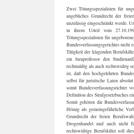
Zwei Tötungsspezialisten für ung
angebliches Grundrecht der freie
unzulässig eingeschränkt werde. Un
in ihrem Urteil vom 27.10.19
Tötungsspezialisten für ungeborene K
Bundesverfassungs­gerichtes nicht e
Tätigkeit der kla­genden Berufskill
ein Juraprofessor den Studienanf
rechtmäßig als auch rechtswid­rig 
ist, daß den hochgelehrten Bundes
selbst für juristische Laien ab­s
somit Bundesverfas­sungsrichter 
Definition des Strafgesetzbuches ei
Somit gehören die Bundesverfassu
Hömig als gemeingefährliche Verbr
Grundrecht der freien Berufswahl
Drogenhandel und auch nicht für
rechtswidrige Berufskiller soll di