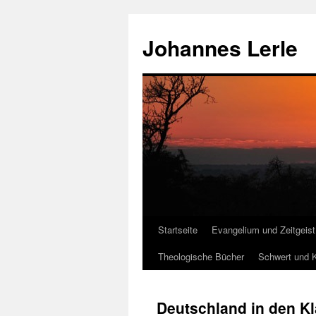
Zum
Inhalt
Johannes Lerle
springen
Startseite
Evangelium und Zeitgeist
Theologische Bücher
Schwert und K
Deutschland in den Kl