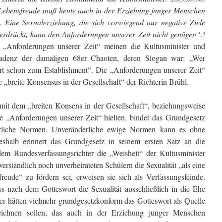
 Le­bensfreude muß heute auch in der Erziehung jun­ger Menschen
 Eine Sexualerziehung, die sich vorwiegend nur negative Ziele
ter­drückt, kann den Anforderungen un­serer Zeit nicht genügen“
.
4
 „Anforderungen unserer Zeit“ meinen die Kultusminister und
kadenz der damaligen 68er Chaoten, deren Slogan war: „Wer
rt schon zum Establish­ment“. Die „Anforderungen unserer Zeit“
rte „breite Kon­sensus in der Gesellschaft“ der Richterin Brühl.
t dem „breiten Konsens in der Gesellschaft“, be­ziehungsweise
e „Anforderungen unserer Zeit“ hielten, bin­det das Grundgesetz
erliche Normen. Unveränderliche ewige Normen kann es ohne
shalb erinnert das Grundgesetz in seinem ersten Satz an die
em Bundesverfassungsrichter die „Weisheit“ der Kultusminister
erständlich noch un­verheirateten Schülern die Sexualität „als eine
eude“ zu fördern sei, erweisen sie sich als Verfassungsfeinde.
ss nach dem Gotteswort die Sexualität ausschließlich in die Ehe
ter hätten vielmehr grundgesetzkonform das Gotteswort als Quelle
eichnen sollen, das auch in der Erziehung junger Menschen