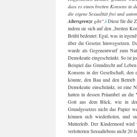
dass es ei­nen brei­ten Kon­sens in
die eigene Sexuali­tät frei und au
Altersgrenze
gibt“
.
Diese für die Z
2
indem sie sich auf den „breiten Kon
Brühl bedeutet: Egal, was in irgen
über die Gesetze hinwegsetzen. Da
wurde als Gegenentwurf zum Natio
Demokratie eingeschränkt. So ist j
Beispiel das Grundrecht auf Leben f
Konsens in der Gesellschaft, den
könnte, den Bau und den Betrieb
Demokratie ein­schränkt, ist eine
hatten in dessen Präambel an die 
Gott aus dem Blick, wie in der
Grundgesetzes nicht das Papier we
können sich wiederholen, und si
Mutterleib. Der Kindermord wird v
verlotterten Sexuallebens nicht 20 J