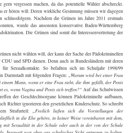
 gern vergessen machen, da das poten­tielle Wähler abschreckt.
as er hören will. Deren wirkliche Ge­sinnung müssen wir dagegen
en schlussfolgern. Nach­dem die Grünen im Jahre 2011 erstmals
n konnten, wurde das ansonsten konservative Baden-Württemberg
doktri­na­tion. Die Grünen sind somit die Interessenvertretung der
ünen nicht wählen will, der kann der Sache der Pädokriminellen
ür CDU und SPD dienen. Denn auch in Bundesländern mit deren
für Sexualkontakte. So befaß­ten sich im Schuljahr 1998/99
 in Darmstadt mit folgenden Fragen:
„Warum wird bei einer Frau
 einem Mann, wenn er eine Frau sieht, die ihm gefällt, der Penis
ist es, wenn Vagina und Penis sich treffen?“
Auf das Schulwissen
effen der Geschlechtsorgane können Pädokriminelle aufbauen,
ch Richter ignorieren den gesetzlichen Kinderschutz. So schreibt
em Strafurteil:
„Freilich ließen sich die Vor­stellungen der
hließlich in die Ehe gehöre, in keiner Weise vereinbaren mit dem,
 mit Sexualität in der Schule oder auch in der von der Schule
de. Insoweit war aber aus schulischer Sicht entgegen zu halten,