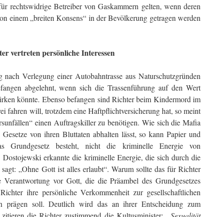
für rechtswidrige Betreiber von Gaskam­mern gelten, wenn deren
 von einem „breiten Konsens“ in der Bevölkerung getragen werden
ter vertreten persönliche Interessen
g nach Verlegung einer Autobahntrasse aus Natur­schutzgründen
efangen abgelehnt, wenn sich die Trassen­führung auf den Wert
wirken könnte. Ebenso befangen sind Richter beim Kindermord im
ei fahren will, trotz­dem eine Haftpflichtversicherung hat, so meint
rsunfäl­len“ einen Auftragskiller zu benötigen. Wie sich die Mafia
e Gesetze von ihren Bluttaten abhalten lässt, so kann Papier und
s Grundgesetz besteht, nicht die kriminelle Energie von
. Dostojewski erkannte die kriminelle Energie, die sich durch die
 sagt: „Ohne Gott ist alles erlaubt“. Warum sollte das für Richter
ie Verantwortung vor Gott, die die Präambel des Grundgesetzes
Richter ihre persönliche Verkommenheit zur gesellschaftlichen
n prägen soll. Deutlich wird das an ihrer Entscheidung zum
 zitieren die Richter zustimmend die Kultusminister:
„Se­xualität