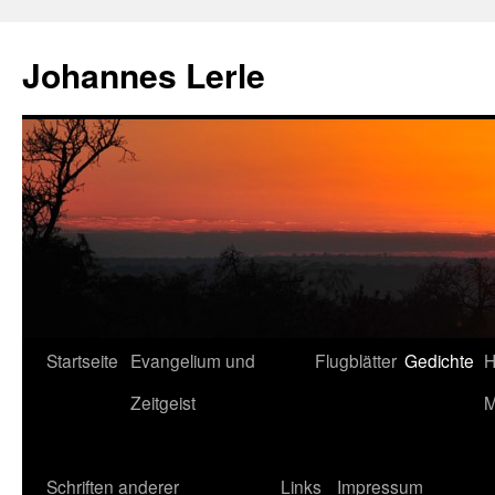
Zum
Inhalt
Johannes Lerle
springen
Startseite
Evangelium und
Flugblätter
Gedichte
H
Zeitgeist
M
Schriften anderer
Links
Impressum