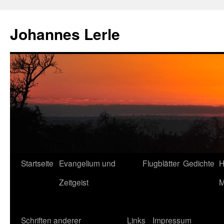
Zum
Inhalt
Johannes Lerle
springen
Startseite
Evangelium und
Flugblätter
Gedichte
H
Zeitgeist
M
Schriften anderer
Links
Impressum